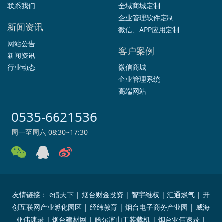
联系我们
全域商城定制
企业管理软件定制
新闻资讯
微信、APP应用定制
网站公告
客户案例
新闻资讯
行业动态
微信商城
企业管理系统
高端网站
0535-6621536
周一至周六 08:30~17:30
友情链接：
e债天下
|
烟台财金投资
|
智宇维权
|
汇通燃气
|
开
创互联网产业孵化园区
|
经纬教育
|
烟台电子商务产业园
|
威海
亚伟速录
|
烟台建材网
|
哈尔滨山工装载机
|
烟台亚伟速录
|